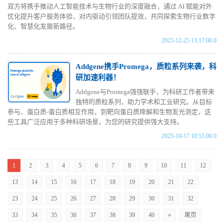
双方将携手推动人工智能技术与生物行业的深度融合，通过 AI 赋能对外
优化提升客户服务体验，对内驱动引领团队提效，共同探索生物行业数字
化、智慧化发展新路径。
2025-12-25 13:17:00.0
Addgene携手Promega，质粒系列来袭，科
研加速利器！
Addgene与Promega强强联手，为科研工作者带来
独特的质粒系列，助力学术和工业研究。从目标
参与、蛋白质-蛋白质相互作用，到靶向蛋白质降解和生物发光测定，这
些工具广泛应用于多种科研场景，为您的研究提供强大支持。
2025-10-17 10:55:00.0
1
2
3
4
5
6
7
8
9
10
11
12
13
14
15
16
17
18
19
20
21
22
23
24
25
26
27
28
29
30
31
32
33
34
35
36
37
38
39
40
»
尾页