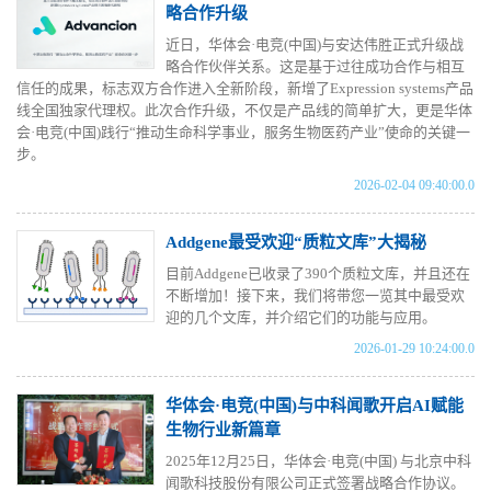
略合作升级
近日，华体会·电竞(中国)与安达伟胜正式升级战
略合作伙伴关系。这是基于过往成功合作与相互
信任的成果，标志双方合作进入全新阶段，新增了Expression systems产品
线全国独家代理权。此次合作升级，不仅是产品线的简单扩大，更是华体
会·电竞(中国)践行“推动生命科学事业，服务生物医药产业”使命的关键一
步。
2026-02-04 09:40:00.0
Addgene最受欢迎“质粒文库”大揭秘
目前Addgene已收录了390个质粒文库，并且还在
不断增加！接下来，我们将带您一览其中最受欢
迎的几个文库，并介绍它们的功能与应用。
2026-01-29 10:24:00.0
华体会·电竞(中国)与中科闻歌开启AI赋能
生物行业新篇章
2025年12月25日，华体会·电竞(中国) 与北京中科
闻歌科技股份有限公司正式签署战略合作协议。