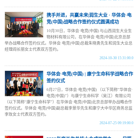
携手并进，共赢未来|润生大业 · 华体会·电
竞(中国)战略合作签约仪式圆满成功
10月30日，华体会·电竞(中国) 与山西润生大业生
物材料有限公司，在华体会·电竞(中国)北京总部
举办战略合作签约仪式。华体会·电竞(中国)总裁朱晓勇先生和润生大业总
经理阎长丽女士代表双方签约。
2024-10-30 15:31:00.0
华体会·电竞(中国) | 康宁生命科学战略合作
签约仪式
6月27日，华体会·电竞(中国) （以下简称“华体会·
电竞(中国)”）与康宁生命科学（吴江）有限公司
（以下简称“康宁生命科学”）在华体会·电竞(中国)北京总部举办战略合作
签约仪式。华体会·电竞(中国)副总裁李景华先生和康宁大中华区商务总监
李玫女士代表双方签约。
2024-07-25 09:19:00.0